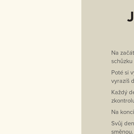
J
Na začát
schůzku 
Poté si 
vyrazíš 
Každý de
zkontrol
Na konci
Svůj den
směnou.