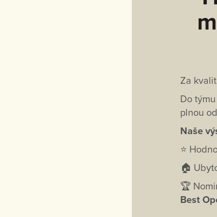
m
Za kvali
Do týmu 
plnou od
Naše výs
⭐ Hodno
🏠 Ubyt
🏆 Nomi
Best Ope