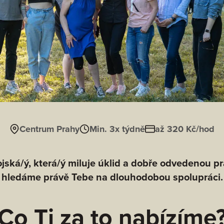
Centrum Prahy
Min. 3x týdně
až 320 Kč/hod
ojská/ý, která/ý miluje úklid a dobře odvedenou pr
hledáme právě Tebe na dlouhodobou spolupráci.
Co Ti za to nabízíme