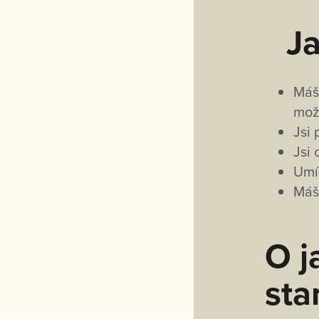
Ja
Máš 
mož
Jsi 
Jsi
Umíš
Máš 
O j
sta