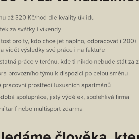
 až 320 Kč/hod dle kvality úklidu
atek za svátky i víkendy
žitost pro ty, kdo chce jet naplno, odpracovat i 200+
a vidět výsledky své práce i na faktuře
tatná práce v terénu, kde ti nikdo nebude stát za 
ra provozního týmu k dispozici po celou směnu
 pracovní prostředí luxusních apartmánů
obá spolupráce, jistý výdělek, spolehlivá firma
ní tarif nebo multisport zdarma
ledáme člověka, kte