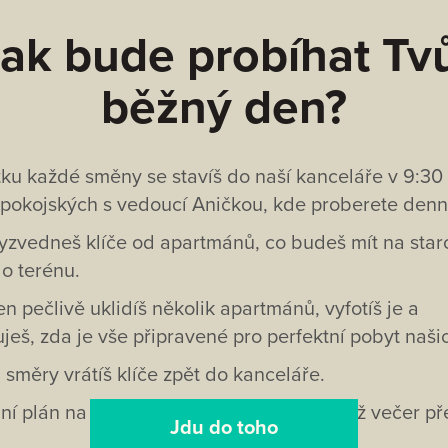
ak bude probíhat Tv
běžný den?
ku každé směny se stavíš do naší kanceláře v 9:30 
pokojských s vedoucí Aničkou, kde proberete denní
vyzvedneš klíče od apartmánů, co budeš mít na star
do terénu.
n pečlivě uklidíš několik apartmánů, vyfotíš je a
uješ, zda je vše připravené pro perfektní pobyt naši
 směry vrátíš klíče zpět do kanceláře.
ní plán na následující den budeš vědět už večer př
Jdu do toho