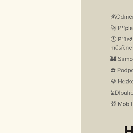
💰Odměnu
🚀 Přípl
🕒 Příle
měsíčně 
🏰 Samos
☎️ Podpo
💎 Hezké
⌛Dlouhod
🎁 Mobil
H