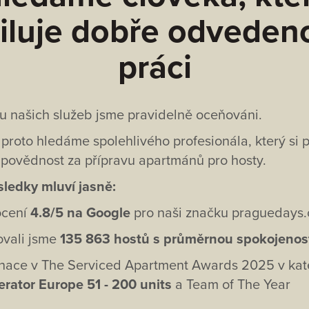
iluje dobře odveden
práci
tu našich služeb jsme pravidelně oceňováni.
proto hledáme spolehlivého profesionála, který si
povědnost za přípravu apartmánů pro hosty.
ledky mluví jasně:
cení
4.8/5 na Google
pro naši značku praguedays
ovali jsme
135 863 hostů s průměrnou spokojenost
nace v The Serviced Apartment Awards 2025 v kat
rator Europe 51 - 200 units
a Team of The Year