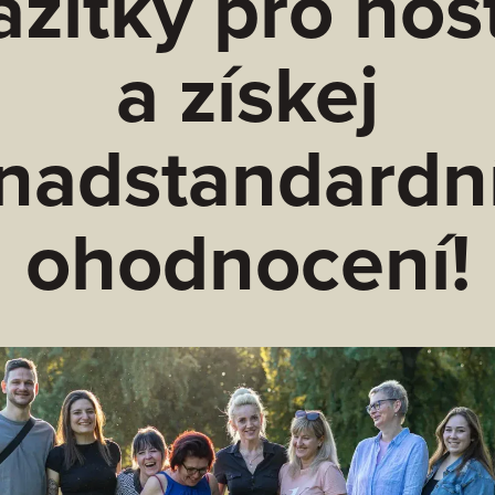
ážitky pro hos
a získej
nadstandardn
ohodnocení!