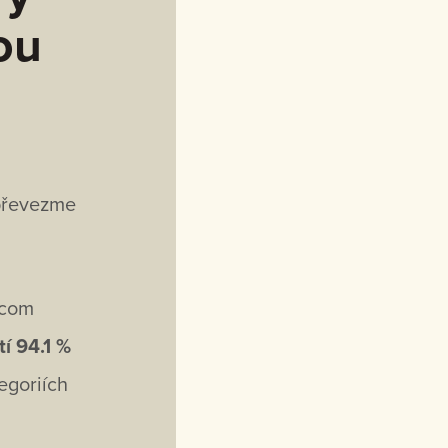
ou
 převezme
.com
í 94.1 %
egoriích