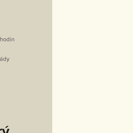
 hodin
zády
rý