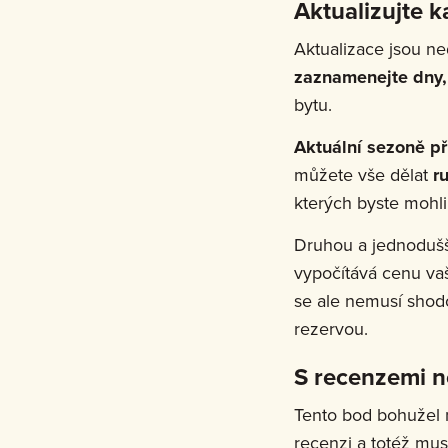
Aktualizujte k
Aktualizace jsou ned
zaznamenejte dny,
bytu.
Aktuální sezoně př
můžete vše dělat
r
kterých byste mohli
Druhou a jednodušš
vypočítává cenu va
se ale nemusí shodo
rezervou.
S recenzemi n
Tento bod bohužel n
recenzi a totéž mus