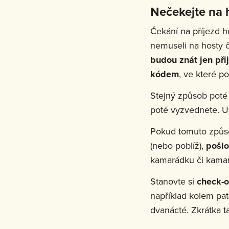
Nečekejte na 
Čekání na příjezd 
nemuseli na hosty č
budou znát jen přij
kódem
, ve které po
Stejný způsob poté
poté vyzvednete. Uš
Pokud tomuto způsob
(nebo poblíž),
pošlo
kamarádku či kamará
Stanovte si
check-o
například kolem pa
dvanácté. Zkrátka ta