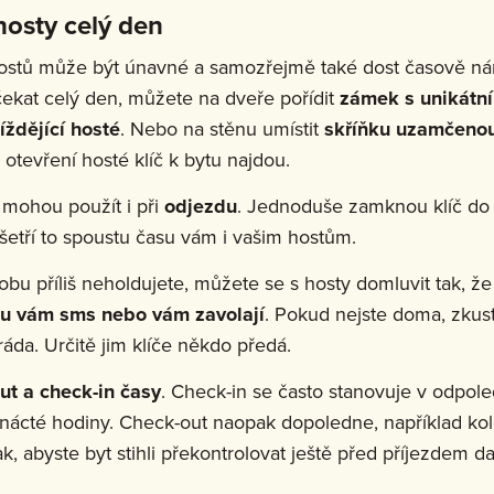
hosty celý den
hostů může být únavné a samozřejmě také dost časově ná
ekat celý den, můžete na dveře pořídit
zámek s unikátn
íždějící hosté
. Nebo na stěnu umístit
skříňku uzamčeno
 otevření hosté klíč k bytu najdou.
 mohou použít i při
odjezdu
. Jednoduše zamknou klíč do s
etří to spoustu času vám i vašim hostům.
u příliš neholdujete, můžete se s hosty domluvit tak, ž
u vám sms nebo vám zavolají
. Pokud nejste doma, zku
da. Určitě jim klíče někdo předá.
ut a check-in časy
. Check-in se často stanovuje v odpol
tnácté hodiny. Check-out naopak dopoledne, například k
k, abyste byt stihli překontrolovat ještě před příjezdem da