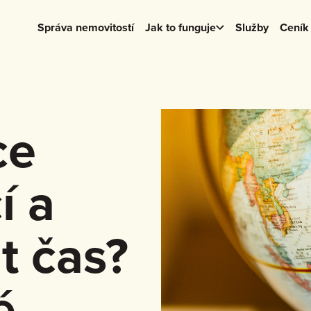
Správa nemovitostí
Jak to funguje
Služby
Ceník
ce
í a
t čas?
é,