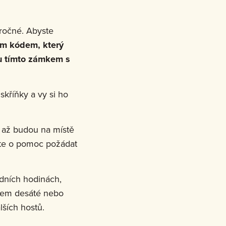
ročné. Abyste
ím kódem, který
u tímto zámkem s
kříňky a vy si ho
e až budou na místě
ste o pomoc požádat
edních hodinách,
olem desáté nebo
lších hostů.