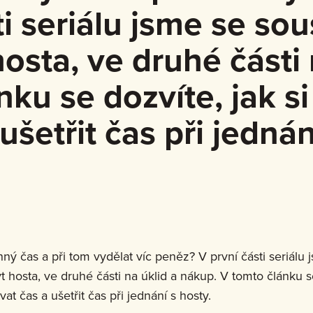
i seriálu jsme se sous
osta, ve druhé části 
ku se dozvíte, jak si
šetřit čas při jednán
ný čas a při tom vydělat víc peněz? V první části seriálu j
 hosta, ve druhé části na úklid a nákup. V tomto článku se
at čas a ušetřit čas při jednání s hosty.