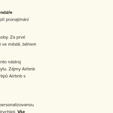
endáře
při pronajímání
oby. Za prvé
sti ve městě, během
ento nástroj
ytu. Zájmy Airbnb
tipů Airbnb s
 personalizovanou
rychleji.
Vše