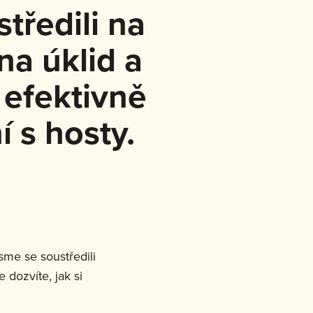
tředili na
na úklid a
 efektivně
í s hosty.
sme se soustředili
 dozvíte, jak si