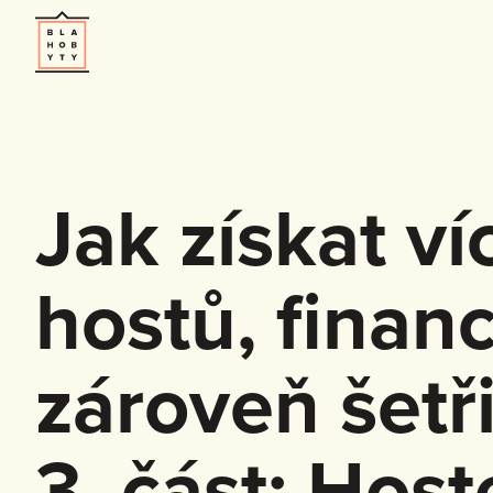
Jak získat ví
hostů, financ
zároveň šetři
3. část: Host