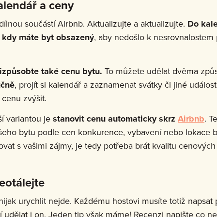
alendář a ceny
ílnou součástí Airbnb. Aktualizujte a aktualizujte.
Do kal
 kdy máte byt obsazený
, aby nedošlo k nesrovnalostem 
izpůsobte také cenu bytu.
To můžete udělat dvěma způs
učně
, projít si kalendář a zaznamenat svátky či jiné událo
 cenu zvýšit.
í variantou je
stanovit cenu automaticky skrz
Airbnb
. T
šeho bytu podle cen konkurence, vybavení nebo lokace b
vat s vašimi zájmy, je tedy potřeba brát kvalitu cenových 
eotálejte
ijak urychlit nejde. Každému hostovi musíte totiž napsat
í udělat i on. Jeden tip však máme! Recenzi napište co nej