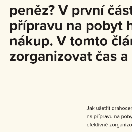
peněz? V první část
přípravu na pobyt h
nákup. V tomto člán
zorganizovat čas a u
Jak ušetřit drahocen
na přípravu na pobyt
efektivně zorganizov