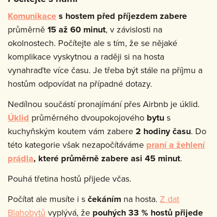
Komunikace
s hostem
před příjezdem zabere
průměrně
15
až 60 minut
, v závislosti na
okolnostech. Počítejte ale s tím, že se nějaké
komplikace vyskytnou a raději si na hosta
vynahraďte více času. Je třeba být stále na příjmu a
hostům odpovídat na případné dotazy.
Nedílnou součástí pronajímání přes Airbnb je úklid.
Úklid
průměrného dvoupokojového
bytu
s
kuchyňským koutem vám zabere
2 hodiny času
. Do
této kategorie však nezapočítáváme
praní a žehlení
prádla
, které průměrně zabere asi 45 minut
.
Pouhá třetina hostů přijede včas.
Počítat ale musíte i s
čekáním
na hosta.
Z dat
Blahobytů
vyplývá, že
pouhých
33 % hostů přijede