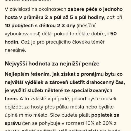
V závislosti na okolnostech
zabere péče o jednoho
hosta v průměru 2 a půl až 5 a půl hodiny
, což při
10 pobytech s délkou 2-3 dny
(měsíční
vybookovanost) dělá, pokud to děláte dobře,
i 50
hodin
. Což je pro pracujícího člověka téměř
nereálné.
Nejvyšší hodnota za nejnižší peníze
Nejlepším řešením, jak získat z pronájmu bytu co
největší výdělek a zároveň ušetřit drahocenný čas,
je využití služeb některé ze specializovaných
firem.
A to zvláště v případě, pokud byste museli
dojíždět za hosty přes půlku města nebo bydlíte
úplně mimo město. Sice budete platit
poplatek za
správu
(ten se pohybuje v rozmezí 10% až 30% z