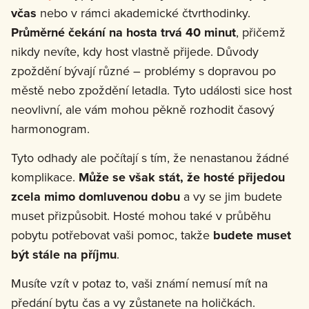
včas
nebo v rámci akademické čtvrthodinky.
Průměrné čekání na hosta trvá 40 minut
, přičemž
nikdy nevíte, kdy host vlastně přijede. Důvody
zpoždění bývají různé – problémy s dopravou po
městě nebo zpoždění letadla. Tyto události sice host
neovlivní, ale vám mohou pěkně rozhodit časový
harmonogram.
Tyto odhady ale počítají s tím, že nenastanou žádné
komplikace.
Může se však stát, že hosté přijedou
zcela mimo domluvenou dobu
a vy se jim budete
muset přizpůsobit. Hosté mohou také v průběhu
pobytu potřebovat vaši pomoc, takže
budete muset
být stále na příjmu
.
Musíte vzít v potaz to, vaši známí nemusí mít na
předání bytu čas a vy zůstanete na holičkách.