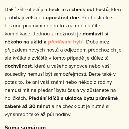
Další záležitostí je
check-in a check-out hostů
, které
probíhají většinou
uprostřed dne
. Pro hostitele s
běžnou pracovní dobou to znamená určité
komplikace. Jednou z možností je
domluvit si
někoho na úklid a
předávání bytů
. Doba mezi
příjezdem nových hostů a odjezdem předchozích je
ale krátká a zvláště v tomto případě je důležitá
dochvilnost
, která u vašeho synovce nebo vaší
sousedky nemusí být samozřejmostí. Berte také v
potaz to, že ani vaši známí nebo někdo z rodiny
nemusí mít na předání bytu čas a vy zůstanete na
holičkách.
Předání klíčů a ukázka bytu průměrně
zabere až 30 minut
a na check-out je nutné si
vynahradit také až půl hodiny.
Suma sumárum...