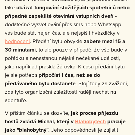
také
ukázat fungování složitějších spotřebičů nebo
případné zapeklité otevírání vstupních dveří
-
dodatečné vysvětlování přes sms nebo Whatsapp
vás bude stát nejen čas, ale nejspíš i hvězdičky v
hodnocení
. Předání bytu obvykle
zabere mezi 15 a
30 minutami
, to ale pouze v případě, že vše bude v
pořádku a nenastanou nějaké nečekané události,
jako například prasklá žárovka. K času předání bytu
je ale potřeba
připočíst i čas, než se do
předávaného bytu dostanete
. Stojí tedy za zvážení,
zda tyto organizační záležitosti raději nechat na
agentuře.
V příštím článku se dozvíte,
jak proces příjezdu
hostů zvládá Michal, který v
Blahobytech
pracuje
jako "blahobytný".
Jeho odpovědností je zajistit