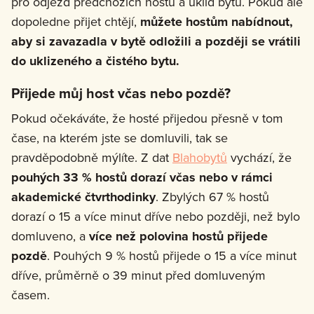
pro odjezd předchozích hostů a úklid bytu. Pokud ale
dopoledne přijet chtějí,
můžete hostům nabídnout,
aby si zavazadla v bytě odložili a později se vrátili
do uklizeného a čistého bytu.
Přijede můj host včas nebo pozdě?
Pokud očekáváte, že hosté přijedou přesně v tom
čase, na kterém jste se domluvili, tak se
pravděpodobně mýlíte. Z dat
Blahobytů
vychází, že
pouhých 33 % hostů dorazí včas nebo v rámci
akademické čtvrthodinky
. Zbylých 67 % hostů
dorazí o 15 a více minut dříve nebo později, než bylo
domluveno, a
více než polovina hostů přijede
pozdě
. Pouhých 9 % hostů přijede o 15 a více minut
dříve, průměrně o 39 minut před domluveným
časem.