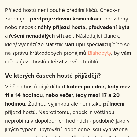
Příjezd hostů není pouhé předání klíčů. Check-in
zahrnuje i
předpříjezdovou komunikaci,
opožděný
nebo naopak
náhlý příjezd hosta, předvedení bytu
a
řešení nenadálých situací.
Následující článek,
který vychází ze statistik start-upu specializujícího se
na správu krátkodobých pronájmů
Blahobyty
, by vám
měl příjezd hostů ukázat ze všech úhlů.
Ve kterých časech hosté přijíždějí?
Většina hostů přijíždí buď
kolem poledne, tedy mezi
11 a 14 hodinou, nebo večer, tedy mezi 17 a 20
hodinou.
Žádnou výjimkou ale není také
půlnoční
příjezd hostů. Naproti tomu, check-in většinou
neprobíhá v dopoledních hodinách - podobně jako v
jiných typech ubytování, dopoledne jsou vyhrazena